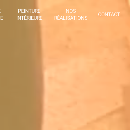
E
PEINTURE
NOS
CONTACT
RE
INTÉRIEURE
RÉALISATIONS