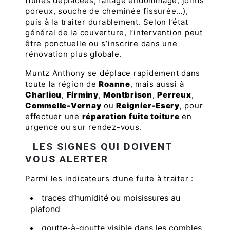
(tuiles déplacées, faîtage endommagé, joints
poreux, souche de cheminée fissurée…),
puis à la traiter durablement. Selon l’état
général de la couverture, l’intervention peut
être ponctuelle ou s’inscrire dans une
rénovation plus globale.
Muntz Anthony se déplace rapidement dans
toute la région de
Roanne
, mais aussi à
Charlieu
,
Firminy
,
Montbrison
,
Perreux
,
Commelle-Vernay
ou
Reignier-Esery
, pour
effectuer une
réparation fuite toiture
en
urgence ou sur rendez-vous.
LES SIGNES QUI DOIVENT
VOUS ALERTER
Parmi les indicateurs d’une fuite à traiter :
traces d’humidité ou moisissures au
plafond
goutte-à-goutte visible dans les combles