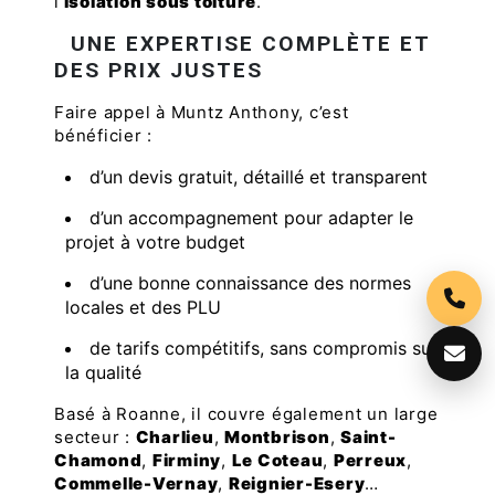
l’
isolation sous toiture
.
UNE EXPERTISE COMPLÈTE ET
DES PRIX JUSTES
Faire appel à Muntz Anthony, c’est
bénéficier :
d’un devis gratuit, détaillé et transparent
d’un accompagnement pour adapter le
projet à votre budget
d’une bonne connaissance des normes
locales et des PLU
de tarifs compétitifs, sans compromis sur
la qualité
Basé à Roanne, il couvre également un large
secteur :
Charlieu
,
Montbrison
,
Saint-
Chamond
,
Firminy
,
Le Coteau
,
Perreux
,
Commelle-Vernay
,
Reignier-Esery
…