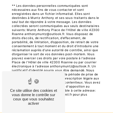
** Les données personnelles communiquées sont
nécessaires aux fins de vous contacter et sont
enregistrées dans un fichier informatisé. Elles sont
destinées à Muntz Anthony et ses sous-traitants dans le
seul but de répondre à votre message. Les données
collectées seront communiquées aux seuls destinataires
suivants: Muntz Anthony Place de l'Hôtel de ville 42300
Roanne anthonymuntz@outlook.fr. Vous disposez de
droits d’accès, de rectification, d’effacement, de
portabilité, de limitation, d’opposition, de retrait de votre
consentement à tout moment et du droit d’introduire une
réclamation auprès d’une autorité de contrôle, ainsi que
d’organiser le sort de vos données post-mortem. Vous
pouvez exercer ces droits par voie postale à l'adresse
Place de l'Hôtel de ville 42300 Roanne ou par courrier
électronique à l'adresse anthonymuntz@outlook.fr. Un
justificatif d'identité pourra vous être demandé. Nous
conservons vos données pendant la période de prise de
contact puis pendant la durée de prescription légale aux
fins probatoires et de gestion des contentieux. Vous avez
le droit de vous inscrire sur la liste d'opposition au
Ce site utilise des cookies et
démarchage téléphonique, disponible à cette adresse:
Bloctel.gouv.fr
. Consultez le site cnil.fr pour plus
vous donne le contrôle sur
d’informations sur vos droits.
ceux que vous souhaitez
activer