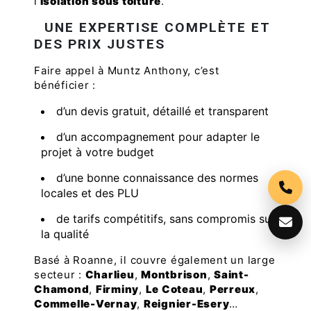
l’
isolation sous toiture
.
UNE EXPERTISE COMPLÈTE ET
DES PRIX JUSTES
Faire appel à Muntz Anthony, c’est
bénéficier :
d’un devis gratuit, détaillé et transparent
d’un accompagnement pour adapter le
projet à votre budget
d’une bonne connaissance des normes
locales et des PLU
de tarifs compétitifs, sans compromis sur
la qualité
Basé à Roanne, il couvre également un large
secteur :
Charlieu
,
Montbrison
,
Saint-
Chamond
,
Firminy
,
Le Coteau
,
Perreux
,
Commelle-Vernay
,
Reignier-Esery
…