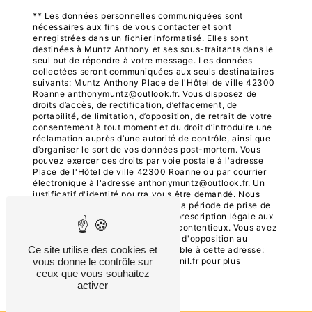
** Les données personnelles communiquées sont
nécessaires aux fins de vous contacter et sont
enregistrées dans un fichier informatisé. Elles sont
destinées à Muntz Anthony et ses sous-traitants dans le
seul but de répondre à votre message. Les données
collectées seront communiquées aux seuls destinataires
suivants: Muntz Anthony Place de l'Hôtel de ville 42300
Roanne anthonymuntz@outlook.fr. Vous disposez de
droits d’accès, de rectification, d’effacement, de
portabilité, de limitation, d’opposition, de retrait de votre
consentement à tout moment et du droit d’introduire une
réclamation auprès d’une autorité de contrôle, ainsi que
d’organiser le sort de vos données post-mortem. Vous
pouvez exercer ces droits par voie postale à l'adresse
Place de l'Hôtel de ville 42300 Roanne ou par courrier
électronique à l'adresse anthonymuntz@outlook.fr. Un
justificatif d'identité pourra vous être demandé. Nous
conservons vos données pendant la période de prise de
contact puis pendant la durée de prescription légale aux
fins probatoires et de gestion des contentieux. Vous avez
le droit de vous inscrire sur la liste d'opposition au
Ce site utilise des cookies et
démarchage téléphonique, disponible à cette adresse:
Bloctel.gouv.fr
. Consultez le site cnil.fr pour plus
vous donne le contrôle sur
d’informations sur vos droits.
ceux que vous souhaitez
activer