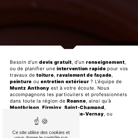
Besoin d’un
devis gratuit
, d’un
renseignement
,
ou de planifier une
intervention rapide
pour vos
travaux de
toiture
,
ravalement de façade
,
peinture
ou
entretien extérieur
? L’équipe de
Muntz Anthony
est à votre écoute. Nous
accompagnons les particuliers et professionnels
dans toute la région de
Roanne
, ainsi qu’à
Montbrison
,
Firminy
,
Saint-Chamond
,
Perreux
,
Charlieu
,
Commelle-Vernay
, ou
encore
Reignier-Esery
.
Ce site utilise des cookies et
vous donne le contrôle sur