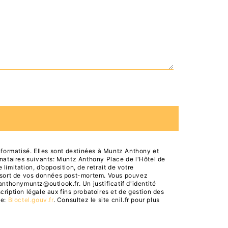
formatisé. Elles sont destinées à Muntz Anthony et
nataires suivants: Muntz Anthony Place de l'Hôtel de
imitation, d’opposition, de retrait de votre
le sort de vos données post-mortem. Vous pouvez
anthonymuntz@outlook.fr. Un justificatif d'identité
iption légale aux fins probatoires et de gestion des
se:
Bloctel.gouv.fr
. Consultez le site cnil.fr pour plus