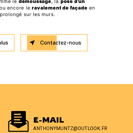
omme le
démoussage
, la
pose d’un
 ou encore le
ravalement de façade
en
 prolongé sur les murs.
plus
Contactez-nous
E-MAIL
ANTHONYMUNTZ@OUTLOOK.FR