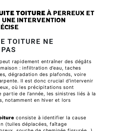
UITE TOITURE
À PERREUX ET
: UNE INTERVENTION
ÉCISE
DE TOITURE NE
 PAS
peut rapidement entraîner des dégâts
aison : infiltration d’eau, taches
res, dégradation des plafonds, voire
arpente. Il est donc crucial d’intervenir
eux, où les précipitations sont
partie de l’année, les sinistres liés à la
s, notamment en hiver et lors
oiture
consiste à identifier la cause
ion (tuiles déplacées, faîtage
oreux, souche de cheminée fissurée…),