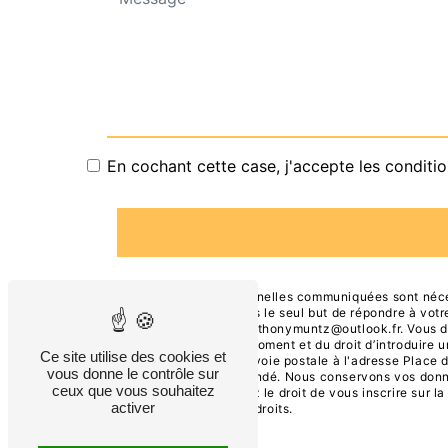
En cochant cette case, j'accepte les conditio
** Les données personnelles communiquées sont nécess
ses sous-traitants dans le seul but de répondre à vo
ville 42300 Roanne anthonymuntz@outlook.fr. Vous dispo
consentement à tout moment et du droit d’introduire u
Ce site utilise des cookies et
exercer ces droits par voie postale à l'adresse Place 
vous donne le contrôle sur
pourra vous être demandé. Nous conservons vos donnée
ceux que vous souhaitez
contentieux. Vous avez le droit de vous inscrire sur l
activer
d’informations sur vos droits.