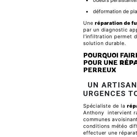
odeurs persistantes
déformation de pla
Une
réparation de fu
par un diagnostic app
l’infiltration permet 
solution durable.
POURQUOI FAIR
POUR UNE
RÉPA
PERREUX
UN ARTISAN
URGENCES T
Spécialiste de la
rép
Anthony intervient r
communes avoisinante
conditions météo diff
effectuer une réparat