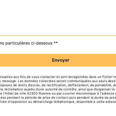
ns particulières ci-dessous **
Envoyer
aires aux fins de vous contacter et sont enregistrées dans un fichier in
tre message. Les données collectées seront communiquées aux seuls desti
sez de droits d’accès, de rectification, d’effacement, de portabilité, de l
ne réclamation auprès d’une autorité de contrôle, ainsi que d’organiser 
de l'Hôtel de ville 42300 Roanne ou par courrier électronique à l'adresse 
s pendant la période de prise de contact puis pendant la durée de prescr
a liste d'opposition au démarchage téléphonique, disponible à cette adres